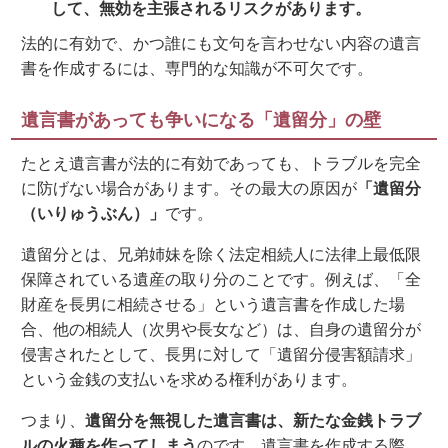
して、無効を主張されるリスクがあります。
法的に有効で、かつ誰にも文句を言わせない内容の遺言
書を作成するには、専門的な知識が不可欠です。
遺言書があっても争いになる「遺留分」の壁
たとえ遺言書が法的に有効であっても、トラブルを完全
に防げない場合があります。その最大の原因が
「遺留分
（いりゅうぶん）」
です。
遺留分とは、兄弟姉妹を除く法定相続人に法律上最低限
保障されている遺産の取り分のことです。例えば、「全
財産を長男に相続させる」という遺言書を作成した場
合、他の相続人（次男や長女など）は、自身の遺留分が
侵害されたとして、長男に対して「遺留分侵害額請求」
という金銭の支払いを求める権利があります。
つまり、
遺留分を無視した遺言書は、新たな金銭トラブ
ルの火種を作ってしまう
のです。遺言書を作成する際